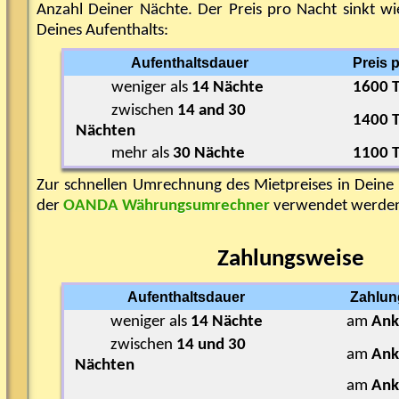
Anzahl Deiner Nächte. Der Preis pro Nacht sinkt wi
Deines Aufenthalts:
Aufenthaltsdauer
Preis 
weniger als
14 Nächte
1600 T
zwischen
14 and 30
1400 T
Nächten
mehr als
30 Nächte
1100 T
Zur schnellen Umrechnung des Mietpreises in Dein
der
OANDA Währungsumrechner
verwendet werde
Zahlungsweise
Aufenthaltsdauer
Zahlun
weniger als
14 Nächte
am
Ank
zwischen
14 und 30
am
Ank
Nächten
am
Ank