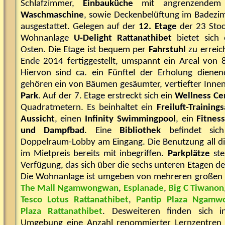
Schlafzimmer,
Einbauküche
mit angrenzende
Waschmaschine
, sowie Deckenbelüftung im Badezi
ausgestattet. Gelegen auf der
12. Etage
der 23 Sto
Wohnanlage
U-Delight Rattanathibet
bietet sich 
Osten. Die Etage ist bequem per
Fahrstuhl
zu errei
Ende 2014 fertiggestellt, umspannt ein Areal von
Hiervon sind ca. ein Fünftel der Erholung diene
gehören ein von Bäumen gesäumter, vertiefter Inne
Park
. Auf der 7. Etage erstreckt sich ein
Wellness Ce
Quadratmetern. Es beinhaltet ein
Freiluft-Trainin
Aussicht
, einen
Infinity Swimmingpool
, ein
Fitnes
und Dampfbad
. Eine
Bibliothek
befindet sic
Doppelraum-Lobby am Eingang. Die Benutzung all die
im Mietpreis bereits mit inbegriffen.
Parkplätze
st
Verfügung, das sich über die sechs unteren Etagen d
Die Wohnanlage ist umgeben von mehreren große
The Mall Ngamwongwan
,
Esplanade
,
Big C Tiwanon
Tesco Lotus Rattanathibet
,
Pantip Plaza Ngam
Plaza Rattanathibet
. Desweiteren finden sich i
Umgebung eine Anzahl renommierter Lernzentren f