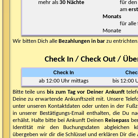
mehr als
30 Nächte
für den er
am
ers
Monats
für alle f
Monate
Wir bitten Dich alle
Bezahlungen in bar
zu entrichten
Check In / Check Out / Üb
Check In
Chec
ab 12:00 Uhr mittags
bis 12:00 
Bitte teile uns
bis zum Tag vor Deiner Ankunft
tele
Deine zu erwartende Ankunftszeit mit. Unsere Tele
unter unseren Kontaktdaten oder unten in der Fußze
in unserer Bestätigungs-Email enthalten, die Du n
erhälst. Halte bitte bei Ankunft Deinen
Reisepass
ber
Identität mir den Buchungsdaten abgleichen k
übergeben wir dir die Schlüssel und erklären Dir di